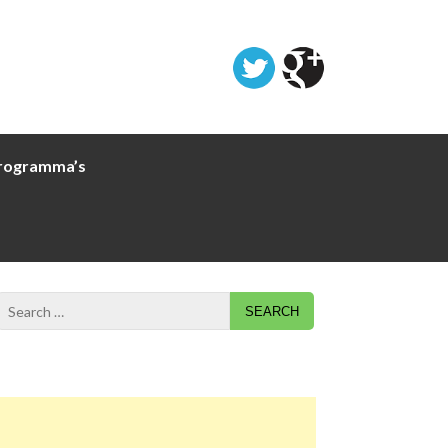
rogramma’s
Search
for: