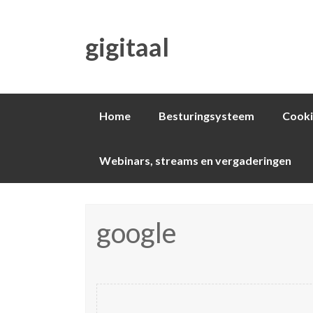
gigitaal
Spring
Home
Besturingsysteem
Cooki
naar
inhoud
Webinars, streams en vergaderingen
google