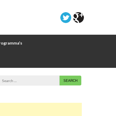
rogramma’s
Search
for: