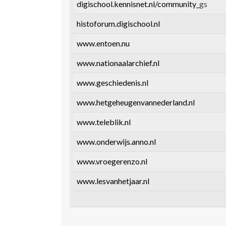
digischool.kennisnet.nl/community_
gs
histoforum.digischool.nl
www.entoen.nu
www.nationaalarchief.nl
www.geschiedenis.nl
www.hetgeheugenvannederland.nl
www.teleblik.nl
www.onderwijs.anno.nl
www.vroegerenzo.nl
www.lesvanhetjaar.nl