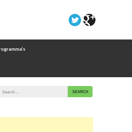
rogramma’s
Search
for: